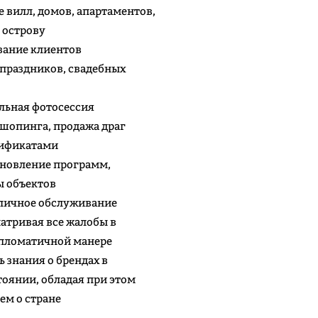
 вилл, домов, апартаментов,
у острову
вание клиентов
праздников, свадебных
льная фотосессия
шопинга, продажа драг
тификатами
бновление программ,
ы объектов
тличное обслуживание
матривая все жалобы в
ипломатичной манере
 знания о брендах в
тоянии, обладая при этом
ем о стране