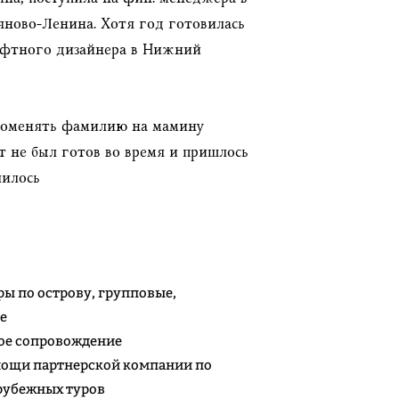
яново-Ленина. Хотя год готовилась
афтного дизайнера в Нижний
 поменять фамилию на мамину
т не был готов во время и пришлось
чилось
ры по острову, групповые,
е
ое сопровождение
мощи партнерской компании по
рубежных туров