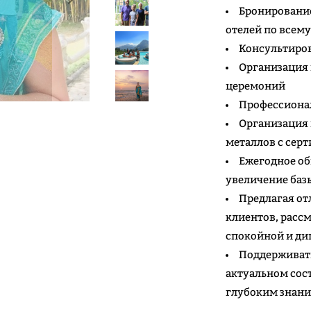
Бронирование
отелей по всем
Консультиро
Организация 
церемоний
Профессиона
Организация 
металлов с сер
Ежегодное о
увеличение баз
Предлагая о
клиентов, расс
спокойной и д
Поддерживать
актуальном сос
глубоким знани