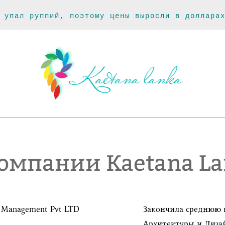
 упал руппий, поэтому цены выросли в доллара
омпании Kaetana L
n Management Pvt LTD
Закончила среднюю 
Архитектуры и Дизай