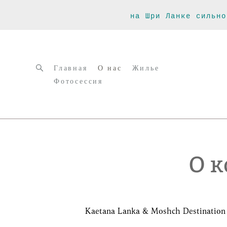
на Шри Ланке сильно
Главная
О нас
Жилье
Фотосессия
Главная
О нас
Жилье
Фотосессия
О к
Kaetana Lanka & Moshch Destinatio