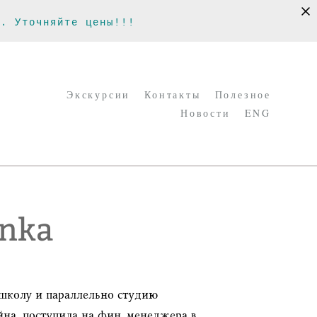
х. Уточняйте цены!!!
Экскурсии
Контакты
Полезное
Новости
ENG
Экскурсии
Контакты
Полезное
Новости
ENG
anka
школу и параллельно студию
на, поступила на фин. менеджера в