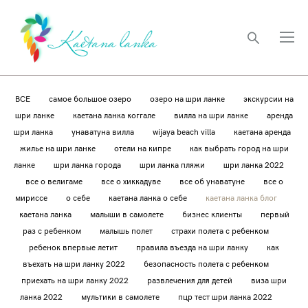
ВСЕ
самое большое озеро
озеро на шри ланке
экскурсии на
шри ланке
каетана ланка коггале
вилла на шри ланке
аренда
шри ланка
унаватуна вилла
wijaya beach villa
каетана аренда
жилье на шри ланке
отели на кипре
как выбрать город на шри
ланке
шри ланка города
шри ланка пляжи
шри ланка 2022
все о велигаме
все о хиккадуве
все об унаватуне
все о
мириссе
о себе
каетана ланка о себе
каетана ланка блог
каетана ланка
малыши в самолете
бизнес клиенты
первый
раз с ребенком
малышь полет
страхи полета с ребенком
ребенок впервые летит
правила въезда на шри ланку
как
въехать на шри ланку 2022
безопасность полета с ребенком
приехать на шри ланку 2022
развлечения для детей
виза шри
ланка 2022
мультики в самолете
пцр тест шри ланка 2022