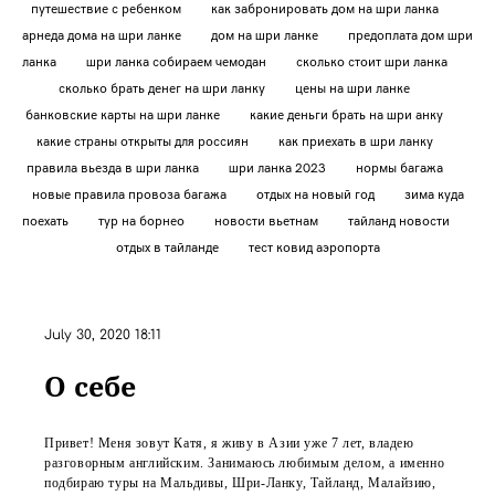
путешествие с ребенком
как забронировать дом на шри ланка
арнеда дома на шри ланке
дом на шри ланке
предоплата дом шри
ланка
шри ланка собираем чемодан
сколько стоит шри ланка
сколько брать денег на шри ланку
цены на шри ланке
банковские карты на шри ланке
какие деньги брать на шри анку
какие страны открыты для россиян
как приехать в шри ланку
правила вьезда в шри ланка
шри ланка 2023
нормы багажа
новые правила провоза багажа
отдых на новый год
зима куда
поехать
тур на борнео
новости вьетнам
тайланд новости
отдых в тайланде
тест ковид аэропорта
July 30, 2020 18:11
О себе
Привет! Меня зовут Катя, я живу в Азии уже 7 лет, владею
разговорным английским. Занимаюсь любимым делом, а именно
подбираю туры на Мальдивы, Шри-Ланку, Тайланд, Малайзию,