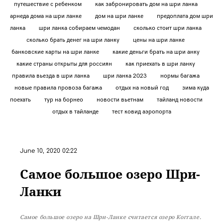
путешествие с ребенком
как забронировать дом на шри ланка
арнеда дома на шри ланке
дом на шри ланке
предоплата дом шри
ланка
шри ланка собираем чемодан
сколько стоит шри ланка
сколько брать денег на шри ланку
цены на шри ланке
банковские карты на шри ланке
какие деньги брать на шри анку
какие страны открыты для россиян
как приехать в шри ланку
правила вьезда в шри ланка
шри ланка 2023
нормы багажа
новые правила провоза багажа
отдых на новый год
зима куда
поехать
тур на борнео
новости вьетнам
тайланд новости
отдых в тайланде
тест ковид аэропорта
June 10, 2020 02:22
Самое большое озеро Шри-
Ланки
Самое большое озеро на Шри-Ланке считается озеро Коггале.