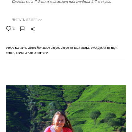
Площадью в 7,3 км и максимальная глубина 3,7 метров.
ЧИТАТЬ ДАЛЕЕ >>
4
озеро коггале
самое большое озеро
озеро на шри ланке
экскурсии на шри
ланке
каетана ланка коггале