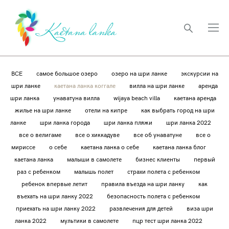
ВСЕ
самое большое озеро
озеро на шри ланке
экскурсии на
шри ланке
каетана ланка коггале
вилла на шри ланке
аренда
шри ланка
унаватуна вилла
wijaya beach villa
каетана аренда
жилье на шри ланке
отели на кипре
как выбрать город на шри
ланке
шри ланка города
шри ланка пляжи
шри ланка 2022
все о велигаме
все о хиккадуве
все об унаватуне
все о
мириссе
о себе
каетана ланка о себе
каетана ланка блог
каетана ланка
малыши в самолете
бизнес клиенты
первый
раз с ребенком
малышь полет
страхи полета с ребенком
ребенок впервые летит
правила въезда на шри ланку
как
въехать на шри ланку 2022
безопасность полета с ребенком
приехать на шри ланку 2022
развлечения для детей
виза шри
ланка 2022
мультики в самолете
пцр тест шри ланка 2022