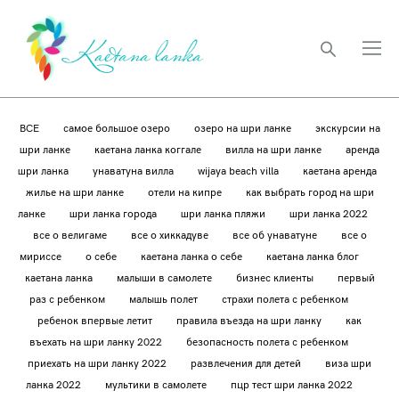
ВСЕ
самое большое озеро
озеро на шри ланке
экскурсии на
шри ланке
каетана ланка коггале
вилла на шри ланке
аренда
шри ланка
унаватуна вилла
wijaya beach villa
каетана аренда
жилье на шри ланке
отели на кипре
как выбрать город на шри
ланке
шри ланка города
шри ланка пляжи
шри ланка 2022
все о велигаме
все о хиккадуве
все об унаватуне
все о
мириссе
о себе
каетана ланка о себе
каетана ланка блог
каетана ланка
малыши в самолете
бизнес клиенты
первый
раз с ребенком
малышь полет
страхи полета с ребенком
ребенок впервые летит
правила въезда на шри ланку
как
въехать на шри ланку 2022
безопасность полета с ребенком
приехать на шри ланку 2022
развлечения для детей
виза шри
ланка 2022
мультики в самолете
пцр тест шри ланка 2022