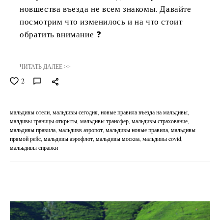
новшества въезда не всем знакомы. Давайте
посмотрим что изменилось и на что стоит
обратить внимание ❓
ЧИТАТЬ ДАЛЕЕ >>
2
мальдивы отели
мальдивы сегодня
новые правила въезда на мальдивы
малдивы границы открыты
мальдивы трансфер
мальдивы страхование
мальдивы правила
мальдивв аэропот
мальдивы новые правила
мальдивы
прямой рейс
мальдивы аэрофлот
мальдивы москва
мальдивы covid
малььдивы справки