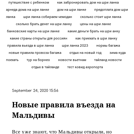
путешествие с ребенком
как забронировать дом на шри ланка
арнеда дома на шри ланке
дом на шри ланке
предоплата дом шри
ланка
шри ланка собираем чемодан
сколько стоит шри ланка
сколько брать денег на шри ланку
цены на шри ланке
банковские карты на шри ланке
какие деньги брать на шри анку
какие страны открыты для россиян
как приехать в шри ланку
правила вьезда в шри ланка
шри ланка 2023
нормы багажа
новые правила провоза багажа
отдых на новый год
зима куда
поехать
тур на борнео
новости вьетнам
тайланд новости
отдых в тайланде
тест ковид аэропорта
September 24, 2020 15:56
Новые правила въезда на
Мальдивы
Все уже знают, что Мальдивы открыли, но