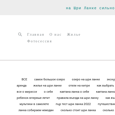
на Шри Ланке сильно
Главная
О нас
Жилье
Фотосессия
Главная
О нас
Жилье
Фотосессия
ВСЕ
самое большое озеро
озеро на шри ланке
экску
аренда
жилье на шри ланке
отели на кипре
как выбрать
все о мириссе
о себе
каетана ланка о себе
каетана ланк
ребенок впервые летит
правила въезда на шри ланку
как въ
мультики в самолете
пцр тест шри ланка 2022
путешестви
ланка собираем чемодан
сколько стоит шри ланка
сколько 