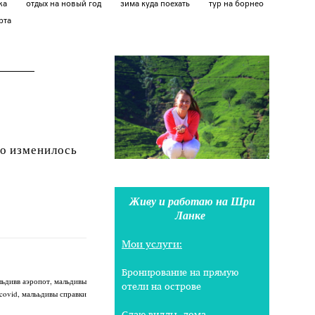
ажа
отдых на новый год
зима куда поехать
тур на борнео
рта
то изменилось
Живу и работаю на Шри
Ланке
Мои услуги:
Бронирование на прямую
льдивв аэропот
мальдивы
отели на острове
covid
малььдивы справки
Сдаю виллы, дома,