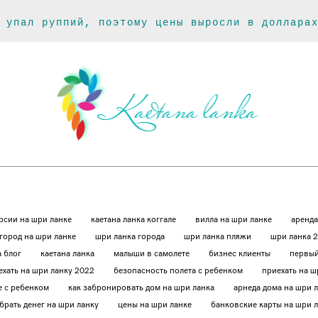
 упал руппий, поэтому цены выросли в доллара
рсии на шри ланке
каетана ланка коггале
вилла на шри ланке
аренда
 город на шри ланке
шри ланка города
шри ланка пляжи
шри ланка 
а блог
каетана ланка
малыши в самолете
бизнес клиенты
первый
ехать на шри ланку 2022
безопасность полета с ребенком
приехать на 
е с ребенком
как забронировать дом на шри ланка
арнеда дома на шри 
брать денег на шри ланку
цены на шри ланке
банковские карты на шри 