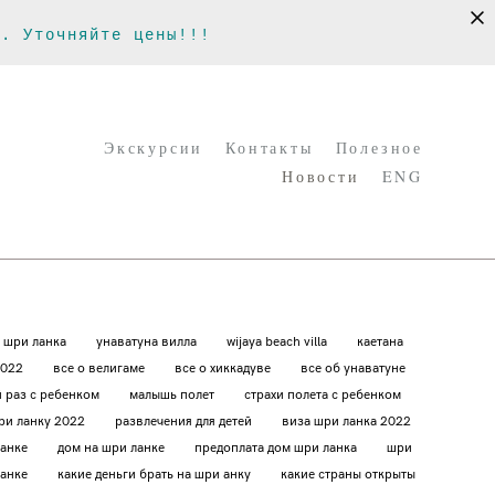
х. Уточняйте цены!!!
Экскурсии
Контакты
Полезное
Новости
ENG
Экскурсии
Контакты
Полезное
Новости
ENG
 шри ланка
унаватуна вилла
wijaya beach villa
каетана
2022
все о велигаме
все о хиккадуве
все об унаватуне
 раз с ребенком
малышь полет
страхи полета с ребенком
шри ланку 2022
развлечения для детей
виза шри ланка 2022
ланке
дом на шри ланке
предоплата дом шри ланка
шри
ланке
какие деньги брать на шри анку
какие страны открыты