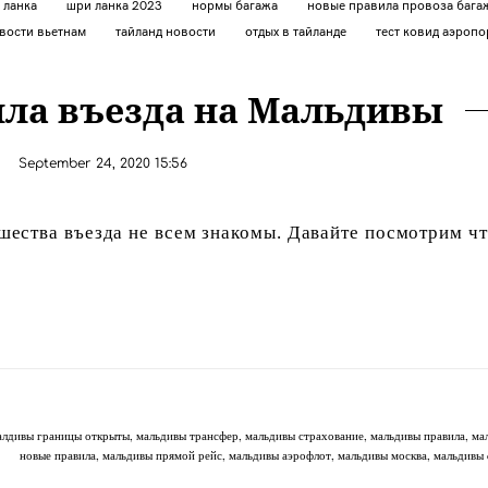
и ланка
шри ланка 2023
нормы багажа
новые правила провоза баг
вости вьетнам
тайланд новости
отдых в тайланде
тест ковид аэропо
ла въезда на Мальдивы
September 24, 2020 15:56
шества въезда не всем знакомы. Давайте посмотрим ч
алдивы границы открыты
мальдивы трансфер
мальдивы страхование
мальдивы правила
ма
новые правила
мальдивы прямой рейс
мальдивы аэрофлот
мальдивы москва
мальдивы 