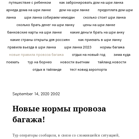
путешествие с ребенком
как забронировать дом на шри ланка
арнеда дома на шри ланке
дом на шри ланке
предоплата дом шри
ланка
шри ланка собираем чемодан
сколько стоит шри ланка
сколько брать денег на шри ланку
цены на шри ланке
банковские карты на шри ланке
какие деньги брать на шри анку
какие страны открыты для россиян
как приехать в шри ланку
правила вьезда в шри ланка
шри ланка 2023
нормы багажа
новые правила провоза багажа
отдых на новый год
зима куда
поехать
тур на борнео
новости вьетнам
тайланд новости
отдых в тайланде
тест ковид аэропорта
September 14, 2020 20:02
Новые нормы провоза
багажа!
Тур операторы сообщили, в связи со сложившейся ситуацией,