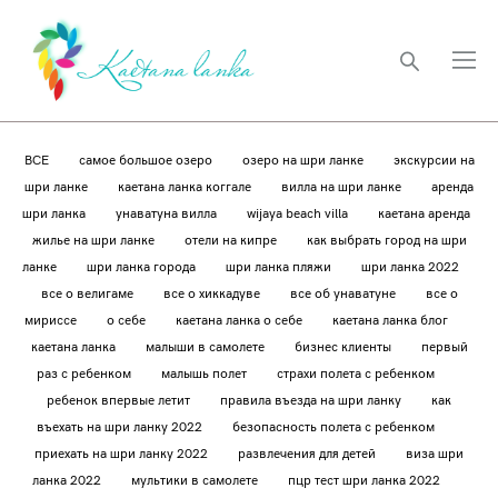
ВСЕ
самое большое озеро
озеро на шри ланке
экскурсии на
шри ланке
каетана ланка коггале
вилла на шри ланке
аренда
шри ланка
унаватуна вилла
wijaya beach villa
каетана аренда
жилье на шри ланке
отели на кипре
как выбрать город на шри
ланке
шри ланка города
шри ланка пляжи
шри ланка 2022
все о велигаме
все о хиккадуве
все об унаватуне
все о
мириссе
о себе
каетана ланка о себе
каетана ланка блог
каетана ланка
малыши в самолете
бизнес клиенты
первый
раз с ребенком
малышь полет
страхи полета с ребенком
ребенок впервые летит
правила въезда на шри ланку
как
въехать на шри ланку 2022
безопасность полета с ребенком
приехать на шри ланку 2022
развлечения для детей
виза шри
ланка 2022
мультики в самолете
пцр тест шри ланка 2022