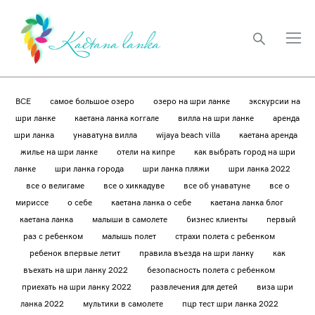
ВСЕ
самое большое озеро
озеро на шри ланке
экскурсии на
шри ланке
каетана ланка коггале
вилла на шри ланке
аренда
шри ланка
унаватуна вилла
wijaya beach villa
каетана аренда
жилье на шри ланке
отели на кипре
как выбрать город на шри
ланке
шри ланка города
шри ланка пляжи
шри ланка 2022
все о велигаме
все о хиккадуве
все об унаватуне
все о
мириссе
о себе
каетана ланка о себе
каетана ланка блог
каетана ланка
малыши в самолете
бизнес клиенты
первый
раз с ребенком
малышь полет
страхи полета с ребенком
ребенок впервые летит
правила въезда на шри ланку
как
въехать на шри ланку 2022
безопасность полета с ребенком
приехать на шри ланку 2022
развлечения для детей
виза шри
ланка 2022
мультики в самолете
пцр тест шри ланка 2022