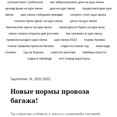
путешествие с ребенком
как забронировать дом на шри ланка
арнеда дома на шри ланке
дом на шри ланке
предоплата дом шри
ланка
шри ланка собираем чемодан
сколько стоит шри ланка
сколько брать денег на шри ланку
цены на шри ланке
банковские карты на шри ланке
какие деньги брать на шри анку
какие страны открыты для россиян
как приехать в шри ланку
правила вьезда в шри ланка
шри ланка 2023
нормы багажа
новые правила провоза багажа
отдых на новый год
зима куда
поехать
тур на борнео
новости вьетнам
тайланд новости
отдых в тайланде
тест ковид аэропорта
September 14, 2020 20:02
Новые нормы провоза
багажа!
Тур операторы сообщили, в связи со сложившейся ситуацией,