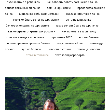
путешествие с ребенком
как забронировать дом на шри ланка
арнеда дома на шри ланке
дом на шри ланке
предоплата дом шри
ланка
шри ланка собираем чемодан
сколько стоит шри ланка
сколько брать денег на шри ланку
цены на шри ланке
банковские карты на шри ланке
какие деньги брать на шри анку
какие страны открыты для россиян
как приехать в шри ланку
правила вьезда в шри ланка
шри ланка 2023
нормы багажа
новые правила провоза багажа
отдых на новый год
зима куда
поехать
тур на борнео
новости вьетнам
тайланд новости
отдых в тайланде
тест ковид аэропорта