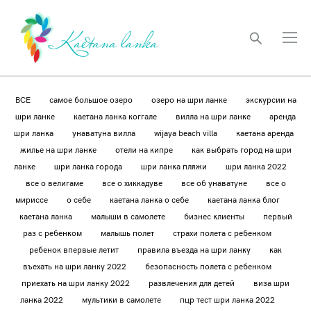
ВСЕ
самое большое озеро
озеро на шри ланке
экскурсии на
шри ланке
каетана ланка коггале
вилла на шри ланке
аренда
шри ланка
унаватуна вилла
wijaya beach villa
каетана аренда
жилье на шри ланке
отели на кипре
как выбрать город на шри
ланке
шри ланка города
шри ланка пляжи
шри ланка 2022
все о велигаме
все о хиккадуве
все об унаватуне
все о
мириссе
о себе
каетана ланка о себе
каетана ланка блог
каетана ланка
малыши в самолете
бизнес клиенты
первый
раз с ребенком
малышь полет
страхи полета с ребенком
ребенок впервые летит
правила въезда на шри ланку
как
въехать на шри ланку 2022
безопасность полета с ребенком
приехать на шри ланку 2022
развлечения для детей
виза шри
ланка 2022
мультики в самолете
пцр тест шри ланка 2022