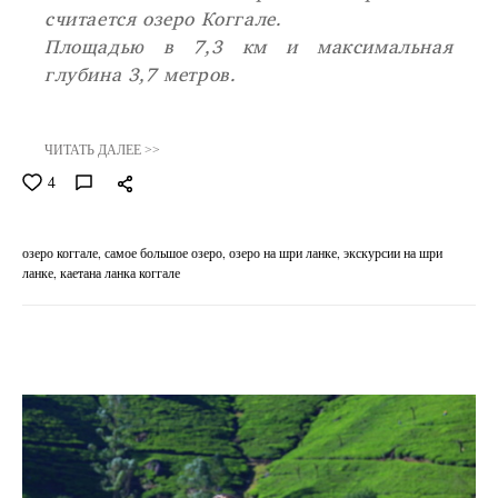
считается озеро Коггале.
Площадью в 7,3 км и максимальная
глубина 3,7 метров.
ЧИТАТЬ ДАЛЕЕ >>
4
озеро коггале
самое большое озеро
озеро на шри ланке
экскурсии на шри
ланке
каетана ланка коггале