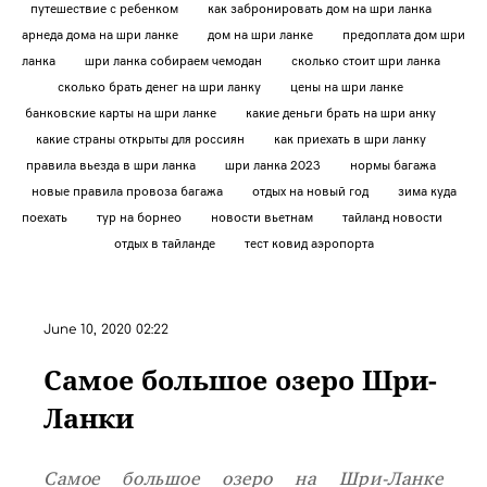
путешествие с ребенком
как забронировать дом на шри ланка
арнеда дома на шри ланке
дом на шри ланке
предоплата дом шри
ланка
шри ланка собираем чемодан
сколько стоит шри ланка
сколько брать денег на шри ланку
цены на шри ланке
банковские карты на шри ланке
какие деньги брать на шри анку
какие страны открыты для россиян
как приехать в шри ланку
правила вьезда в шри ланка
шри ланка 2023
нормы багажа
новые правила провоза багажа
отдых на новый год
зима куда
поехать
тур на борнео
новости вьетнам
тайланд новости
отдых в тайланде
тест ковид аэропорта
June 10, 2020 02:22
Самое большое озеро Шри-
Ланки
Самое большое озеро на Шри-Ланке