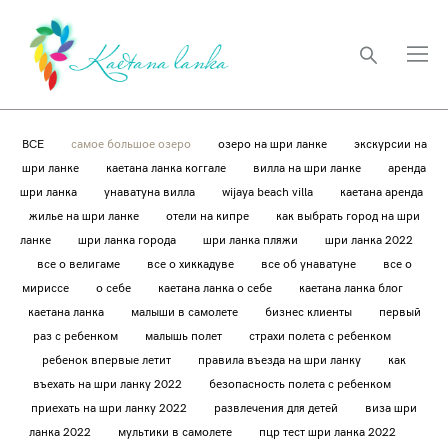
ВСЕ
самое большое озеро
озеро на шри ланке
экскурсии на
шри ланке
каетана ланка коггале
вилла на шри ланке
аренда
шри ланка
унаватуна вилла
wijaya beach villa
каетана аренда
жилье на шри ланке
отели на кипре
как выбрать город на шри
ланке
шри ланка города
шри ланка пляжи
шри ланка 2022
все о велигаме
все о хиккадуве
все об унаватуне
все о
мириссе
о себе
каетана ланка о себе
каетана ланка блог
каетана ланка
малыши в самолете
бизнес клиенты
первый
раз с ребенком
малышь полет
страхи полета с ребенком
ребенок впервые летит
правила въезда на шри ланку
как
въехать на шри ланку 2022
безопасность полета с ребенком
приехать на шри ланку 2022
развлечения для детей
виза шри
ланка 2022
мультики в самолете
пцр тест шри ланка 2022